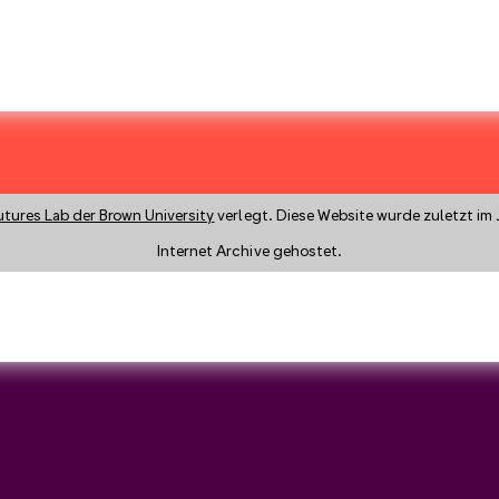
utures Lab der Brown University
verlegt. Diese Website wurde zuletzt im 
Internet Archive gehostet.
y a search instead?