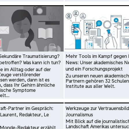
 Sekundäre Traumatisierung?
Mehr Tools im Kampf gegen 
 betroffen? Was kann ich tun?
News: Unser akademisches N
und ein Forschungsprojekt
e im Alltag oder auf der
Zeuge verstörender
Zu unseren neuen akademisc
ssen werden, dann ist es
Partnern gehören 32 Schulen
, dass Ihr Gehirn ähnliche
Institute aus aller Welt.
tische Symptome
lt...
raft-Partner im Gespräch:
Werkzeuge zur Vertrauensbil
Laurent, Redakteur, Le
Journalismus
Mit Blick auf die journalistisc
Landschaft Amerikas untersu
-Monde-Redakteur erzählt