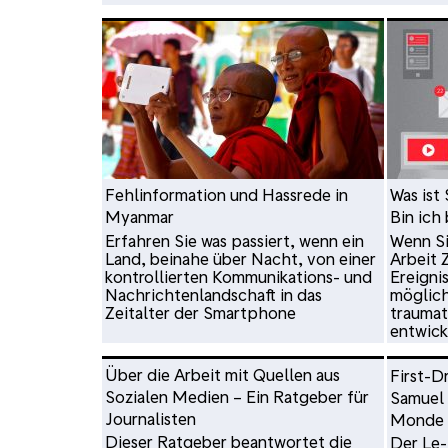
Fehlinformation und Hassrede in
Was ist
Myanmar
Bin ich
Erfahren Sie was passiert, wenn ein
Wenn Si
Land, beinahe über Nacht, von einer
Arbeit 
kontrollierten Kommunikations- und
Ereigni
Nachrichtenlandschaft in das
möglich
Zeitalter der Smartphone
trauma
entwicke
Über die Arbeit mit Quellen aus
First-D
Sozialen Medien – Ein Ratgeber für
Samuel 
Journalisten
Monde
Dieser Ratgeber beantwortet die
Der Le